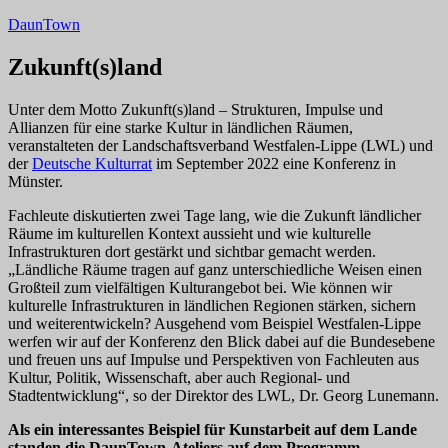
Zum
DaunTown
Inhalt
springen
Zukunft(s)land
Unter dem Motto Zukunft(s)land – Strukturen, Impulse und
Allianzen für eine starke Kultur in ländlichen Räumen,
veranstalteten der Landschaftsverband Westfalen-Lippe (LWL) und
der
Deutsche Kulturrat
im September 2022 eine Konferenz in
Münster.
Fachleute diskutierten zwei Tage lang, wie die Zukunft ländlicher
Räume im kulturellen Kontext aussieht und wie kulturelle
Infrastrukturen dort gestärkt und sichtbar gemacht werden.
„Ländliche Räume tragen auf ganz unterschiedliche Weisen einen
Großteil zum vielfältigen Kulturangebot bei. Wie können wir
kulturelle Infrastrukturen in ländlichen Regionen stärken, sichern
und weiterentwickeln? Ausgehend vom Beispiel Westfalen-Lippe
werfen wir auf der Konferenz den Blick dabei auf die Bundesebene
und freuen uns auf Impulse und Perspektiven von Fachleuten aus
Kultur, Politik, Wissenschaft, aber auch Regional- und
Stadtentwicklung“, so der Direktor des LWL, Dr. Georg Lunemann.
Als ein interessantes Beispiel für Kunstarbeit auf dem Lande
standen die DaunTown-Ateliers auf dem Programm.