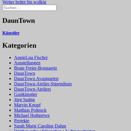
Nächster
Beitrag:
Weiter
heiter bis wolkig
Suchen
Beitrag:
Suchen
nach:
DaunTown
Künstler
Kategorien
AnnieLuu Fischer
Ausstellungen
Beate Freier-Bongaertz
DaunTown
DaunTown Avantgarten
DaunTown-Atelier-Stipendium
DaunTown-Ateliers
Gastkünstler
Jörg Spätig
Marvin Knopf
Matthias Poltrock
Michael Holtgrewe
Projekte
Sarah Marie Caroline Dahm