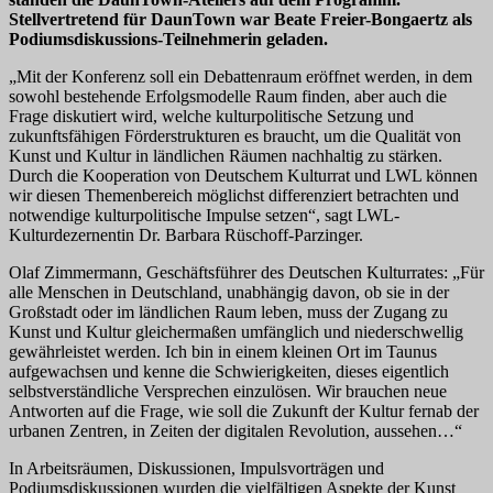
Stellvertretend für DaunTown war Beate Freier-Bongaertz als
Podiumsdiskussions-Teilnehmerin geladen.
„Mit der Konferenz soll ein Debattenraum eröffnet werden, in dem
sowohl bestehende Erfolgsmodelle Raum finden, aber auch die
Frage diskutiert wird, welche kulturpolitische Setzung und
zukunftsfähigen Förderstrukturen es braucht, um die Qualität von
Kunst und Kultur in ländlichen Räumen nachhaltig zu stärken.
Durch die Kooperation von Deutschem Kulturrat und LWL können
wir diesen Themenbereich möglichst differenziert betrachten und
notwendige kulturpolitische Impulse setzen“, sagt LWL-
Kulturdezernentin Dr. Barbara Rüschoff-Parzinger.
Olaf Zimmermann, Geschäftsführer des Deutschen Kulturrates: „Für
alle Menschen in Deutschland, unabhängig davon, ob sie in der
Großstadt oder im ländlichen Raum leben, muss der Zugang zu
Kunst und Kultur gleichermaßen umfänglich und niederschwellig
gewährleistet werden. Ich bin in einem kleinen Ort im Taunus
aufgewachsen und kenne die Schwierigkeiten, dieses eigentlich
selbstverständliche Versprechen einzulösen. Wir brauchen neue
Antworten auf die Frage, wie soll die Zukunft der Kultur fernab der
urbanen Zentren, in Zeiten der digitalen Revolution, aussehen…“
In Arbeitsräumen, Diskussionen, Impulsvorträgen und
Podiumsdiskussionen wurden die vielfältigen Aspekte der Kunst