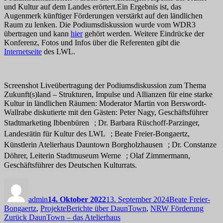
und Kultur auf dem Landes erörtert.Ein Ergebnis ist, das
Augenmerk künftiger Förderungen verstärkt auf den ländlichen
Raum zu lenken. Die Podiumsdiskussion wurde vom WDR3
übertragen und kann
hier
gehört werden. Weitere Eindrücke der
Konferenz, Fotos und Infos über die Referenten gibt die
Internetseite
des LWL.
Screenshot Liveübertragung der Podiumsdiskussion zum Thema
Zukunft(s)land – Strukturen, Impulse und Allianzen für eine starke
Kultur in ländlichen Räumen: Moderator Martin von Berswordt-
Wallrabe diskutierte mit den Gästen: Peter Nagy, Geschäftsführer
Stadtmarketing Ibbenbüren ; Dr. Barbara Rüschoff-Parzinger,
Landesrätin für Kultur des LWL ; Beate Freier-Bongaertz,
Künstlerin Atelierhaus Dauntown Borgholzhausen ; Dr. Constanze
Döhrer, Leiterin Stadtmuseum Werne ; Olaf Zimmermann,
Geschäftsführer des Deutschen Kulturrats.
Autor
Veröffentlicht
Kategorien
am
admin
14. Oktober 2022
13. September 2024
Beate Freier-
Schlagwörter
Bongaertz
,
Projekte
Berichte über DaunTown
,
NRW Förderung
Beitragsnavigation
Vorheriger
Zurück
DaunTown – das Atelierhaus