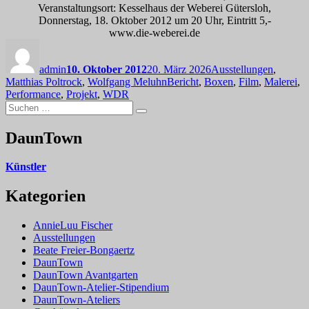
Veranstaltungsort: Kesselhaus der Weberei Gütersloh,
Donnerstag, 18. Oktober 2012 um 20 Uhr, Eintritt 5,-
www.die-weberei.de
Autor
Veröffentlicht
Kategorien
am
admin
10. Oktober 2012
20. März 2026
Ausstellungen
,
Schlagwörter
Matthias Poltrock
,
Wolfgang Meluhn
Bericht
,
Boxen
,
Film
,
Malerei
,
Performance
,
Projekt
,
WDR
Suchen
Suchen
nach:
DaunTown
Künstler
Kategorien
AnnieLuu Fischer
Ausstellungen
Beate Freier-Bongaertz
DaunTown
DaunTown Avantgarten
DaunTown-Atelier-Stipendium
DaunTown-Ateliers