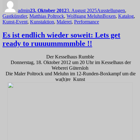
am
admin
23. Oktober 2012
3. August 2025
Ausstellungen
,
Schlagwörter
Gastkünstler
,
Matthias Poltrock
,
Wolfgang Meluhn
Boxen
,
Katalog
,
Kunst-Event
,
Kunstaktion
,
Malerei
,
Performance
Es ist endlich wieder soweit: Lets get
ready to ruuuummmmble !!
Der Kesselhaus Rumble
Donnerstag, 18. Oktober 2012 um 20 Uhr im Kesselhaus der
Weberei Gütersloh
Die Maler Poltrock und Meluhn im 12-Runden-Boxkampf um die
wa(h)re Kunst