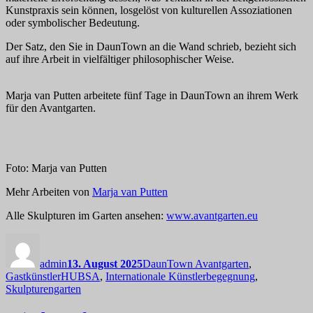
Kunstpraxis sein können, losgelöst von kulturellen Assoziationen
oder symbolischer Bedeutung.
Der Satz, den Sie in DaunTown an die Wand schrieb, bezieht sich
auf ihre Arbeit in vielfältiger philosophischer Weise.
Marja van Putten arbeitete fünf Tage in DaunTown an ihrem Werk
für den Avantgarten.
Foto: Marja van Putten
Mehr Arbeiten von
Marja van Putten
Alle Skulpturen im Garten ansehen:
www.avantgarten.eu
Autor
Veröffentlicht
Kategorien
am
admin
13. August 2025
DaunTown Avantgarten
,
Schlagwörter
Gastkünstler
HUBSA
,
Internationale Künstlerbegegnung
,
Skulpturengarten