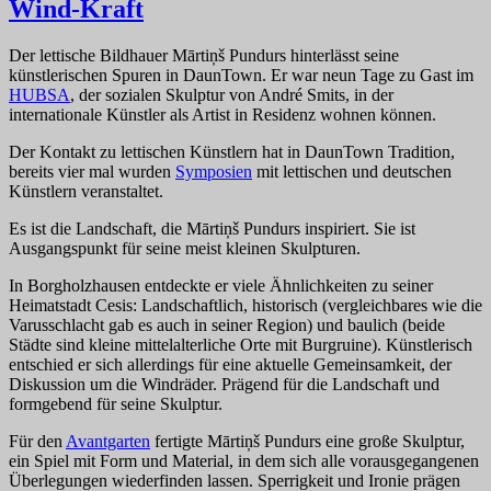
Wind-Kraft
Der lettische Bildhauer Mārtiņš Pundurs hinterlässt seine
künstlerischen Spuren in DaunTown. Er war neun Tage zu Gast im
HUBSA
, der sozialen Skulptur von André Smits, in der
internationale Künstler als Artist in Residenz wohnen können.
Der Kontakt zu lettischen Künstlern hat in DaunTown Tradition,
bereits vier mal wurden
Symposien
mit lettischen und deutschen
Künstlern veranstaltet.
Es ist die Landschaft, die Mārtiņš Pundurs inspiriert. Sie ist
Ausgangspunkt für seine meist kleinen Skulpturen.
In Borgholzhausen entdeckte er viele Ähnlichkeiten zu seiner
Heimatstadt Cesis: Landschaftlich, historisch (vergleichbares wie die
Varusschlacht gab es auch in seiner Region) und baulich (beide
Städte sind kleine mittelalterliche Orte mit Burgruine). Künstlerisch
entschied er sich allerdings für eine aktuelle Gemeinsamkeit, der
Diskussion um die Windräder. Prägend für die Landschaft und
formgebend für seine Skulptur.
Für den
Avantgarten
fertigte Mārtiņš Pundurs eine große Skulptur,
ein Spiel mit Form und Material, in dem sich alle vorausgegangenen
Überlegungen wiederfinden lassen. Sperrigkeit und Ironie prägen