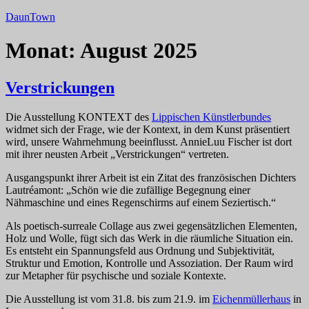
Zum
DaunTown
Inhalt
springen
Monat:
August 2025
Verstrickungen
Die Ausstellung KONTEXT des
Lippischen Künstlerbundes
widmet sich der Frage, wie der Kontext, in dem Kunst präsentiert
wird, unsere Wahrnehmung beeinflusst. AnnieLuu Fischer ist dort
mit ihrer neusten Arbeit „Verstrickungen“ vertreten.
Ausgangspunkt ihrer Arbeit ist ein Zitat des französischen Dichters
Lautréamont: „Schön wie die zufällige Begegnung einer
Nähmaschine und eines Regenschirms auf einem Seziertisch.“
Als poetisch-surreale Collage aus zwei gegensätzlichen Elementen,
Holz und Wolle, fügt sich das Werk in die räumliche Situation ein.
Es entsteht ein Spannungsfeld aus Ordnung und Subjektivität,
Struktur und Emotion, Kontrolle und Assoziation. Der Raum wird
zur Metapher für psychische und soziale Kontexte.
Die Ausstellung ist vom 31.8. bis zum 21.9. im
Eichenmüllerhaus
in