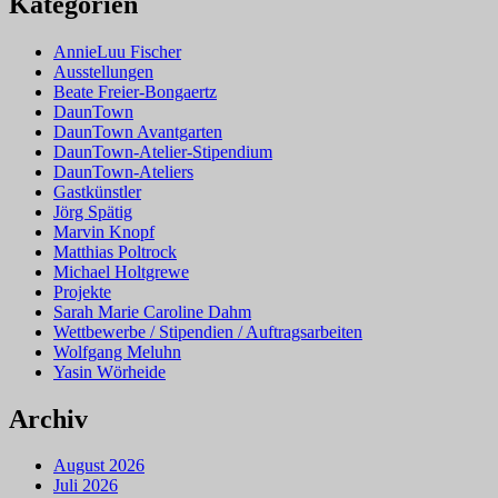
Kategorien
AnnieLuu Fischer
Ausstellungen
Beate Freier-Bongaertz
DaunTown
DaunTown Avantgarten
DaunTown-Atelier-Stipendium
DaunTown-Ateliers
Gastkünstler
Jörg Spätig
Marvin Knopf
Matthias Poltrock
Michael Holtgrewe
Projekte
Sarah Marie Caroline Dahm
Wettbewerbe / Stipendien / Auftragsarbeiten
Wolfgang Meluhn
Yasin Wörheide
Archiv
August 2026
Juli 2026