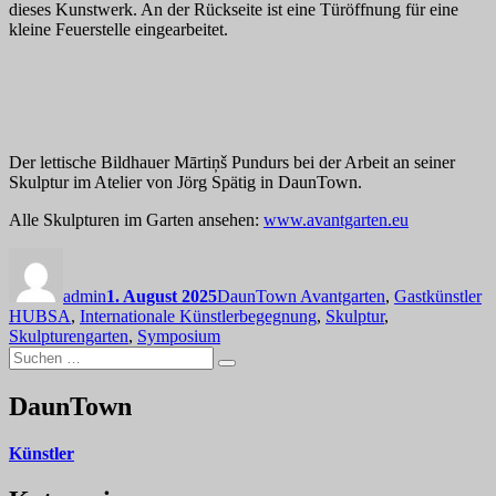
dieses Kunstwerk. An der Rückseite ist eine Türöffnung für eine
kleine Feuerstelle eingearbeitet.
Der lettische Bildhauer Mārtiņš Pundurs bei der Arbeit an seiner
Skulptur im Atelier von Jörg Spätig in DaunTown.
Alle Skulpturen im Garten ansehen:
www.avantgarten.eu
Autor
Veröffentlicht
Kategorien
Sc
am
admin
1. August 2025
DaunTown Avantgarten
,
Gastkünstler
HUBSA
,
Internationale Künstlerbegegnung
,
Skulptur
,
Skulpturengarten
,
Symposium
Suchen
Suchen
nach:
DaunTown
Künstler