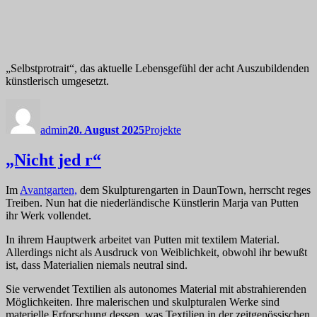
„Selbstprotrait“, das aktuelle Lebensgefühl der acht Auszubildenden
künstlerisch umgesetzt.
Autor
Veröffentlicht
Kategorien
am
admin
20. August 2025
Projekte
„Nicht jed r“
Im
Avantgarten,
dem Skulpturengarten in DaunTown, herrscht reges
Treiben. Nun hat die niederländische Künstlerin Marja van Putten
ihr Werk vollendet.
In ihrem Hauptwerk arbeitet van Putten mit textilem Material.
Allerdings nicht als Ausdruck von Weiblichkeit, obwohl ihr bewußt
ist, dass Materialien niemals neutral sind.
Sie verwendet Textilien als autonomes Material mit abstrahierenden
Möglichkeiten. Ihre malerischen und skulpturalen Werke sind
materielle Erforschung dessen, was Textilien in der zeitgenössischen