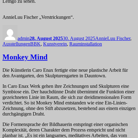
Lemgo zu sehen.
AnnieLuu Fischer „Verstrickungen“.
Autor
Veröffentlicht
Kategorien
am
admin
28. August 2025
30. August 2025
AnnieLuu Fischer
,
Schlagwörter
Ausstellungen
BBK
,
Kunstverein
,
Rauminstallation
Monkey Mind
Die Künstlerin Caro Enax fertigte eine neue plastische Arbeit für
den Avantgarten, den Skulpturengarten in Dauntown.
In Caro Enax Werk gehen ihre Zeichnungen und Skulpturen eine
Symbiose ein. Der hauchdünne Draht übernimmt die Funktion einer
gezeichneten Linie im Raum, die sich zur dreidimensionalen Form
verdichtet. So ist Monkey Mind entstanden wie eine Ein-Linien-
Zeichnung, ohne den Stift abzusetzen, bestehend aus einem einzigen
durchgängigen Draht.
Die Formensprache der Bildhauerin entspringt einer organischen
Komplexität, deren Charakter dem Prozess entspricht und nicht
planbar ist. „Es ist ein langsames, meditatives Arbeiten, das vom