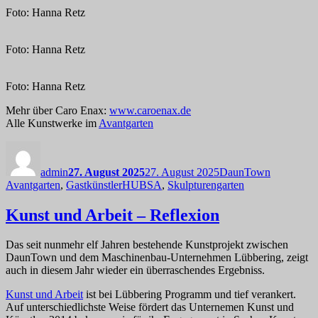
Foto: Hanna Retz
Foto: Hanna Retz
Foto: Hanna Retz
Mehr über Caro Enax:
www.caroenax.de
Alle Kunstwerke im
Avantgarten
Autor
Veröffentlicht
Kategorien
am
admin
27. August 2025
27. August 2025
DaunTown
Schlagwörter
Avantgarten
,
Gastkünstler
HUBSA
,
Skulpturengarten
Kunst und Arbeit – Reflexion
Das seit nunmehr elf Jahren bestehende Kunstprojekt zwischen
DaunTown und dem Maschinenbau-Unternehmen Lübbering, zeigt
auch in diesem Jahr wieder ein überraschendes Ergebniss.
Kunst und Arbeit
ist bei Lübbering Programm und tief verankert.
Auf unterschiedlichste Weise fördert das Unternemen Kunst und