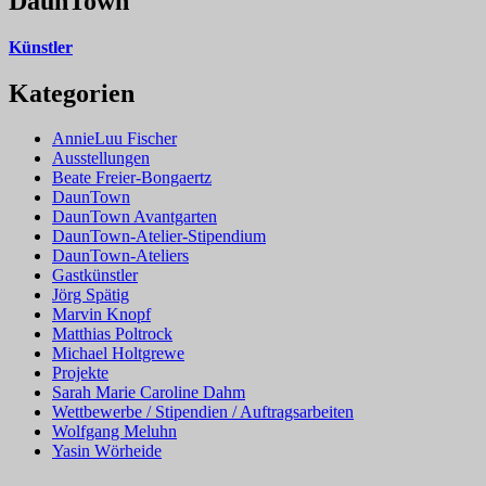
DaunTown
Künstler
Kategorien
AnnieLuu Fischer
Ausstellungen
Beate Freier-Bongaertz
DaunTown
DaunTown Avantgarten
DaunTown-Atelier-Stipendium
DaunTown-Ateliers
Gastkünstler
Jörg Spätig
Marvin Knopf
Matthias Poltrock
Michael Holtgrewe
Projekte
Sarah Marie Caroline Dahm
Wettbewerbe / Stipendien / Auftragsarbeiten
Wolfgang Meluhn
Yasin Wörheide