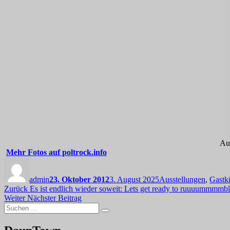
Au
Mehr Fotos auf poltrock.info
Autor
Veröffentlicht
Kategorien
am
admin
23. Oktober 2012
3. August 2025
Ausstellungen
,
Gastkü
Beitragsnavigation
Vorheriger
Zurück
Es ist endlich wieder soweit: Lets get ready to ruuuummmmbl
Nächster
Beitrag:
Weiter
Nächster Beitrag
Suchen
Beitrag:
Suchen
nach: