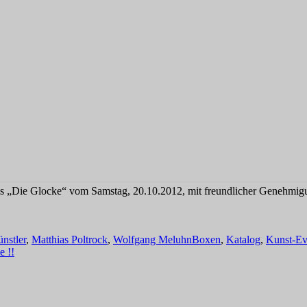
s „Die Glocke“ vom Samstag, 20.10.2012, mit freundlicher Genehmig
Schlagwörter
nstler
,
Matthias Poltrock
,
Wolfgang Meluhn
Boxen
,
Katalog
,
Kunst-Ev
e !!