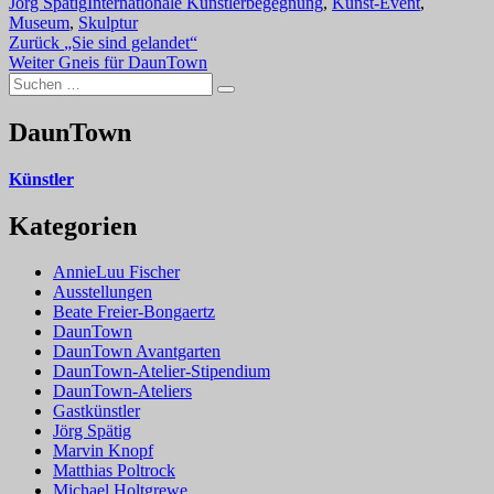
Schlagwörter
Jörg Spätig
Internationale Künstlerbegegnung
,
Kunst-Event
,
Museum
,
Skulptur
Beitragsnavigation
Vorheriger
Zurück
„Sie sind gelandet“
Nächster
Beitrag:
Weiter
Gneis für DaunTown
Suchen
Beitrag:
Suchen
nach:
DaunTown
Künstler
Kategorien
AnnieLuu Fischer
Ausstellungen
Beate Freier-Bongaertz
DaunTown
DaunTown Avantgarten
DaunTown-Atelier-Stipendium
DaunTown-Ateliers
Gastkünstler
Jörg Spätig
Marvin Knopf
Matthias Poltrock
Michael Holtgrewe