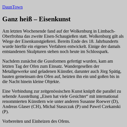
Zum
DaunTown
Inhalt
springen
Ganz heiß – Eisenkunst
Am letzten Wochenende fand auf der Wolkenburg in Limbach-
Oberfrohna das zweite Eisen-Schaugießen statt. Wolkenburg gilt als
Wiege der Eisenkunstgießerei. Bereits Ende des 18. Jahrhunderts
wurde hierfür ein eigenes Verfahren entwickelt. Einige der damals
entstandenen Skulpturen stehen noch heute im Schlosspark.
Nachdem zunächst die Gussformen gefertigt wurden, kam am
letzten Tag der Ofen zum Einsatz. Wandergesellen der
Metallgewerke und geladenen Künstler, darunter auch Jörg Spätig,
bauten gemeinsam den Ofen auf, heizten ihn ein und goßen bis in
die Nacht hinein kleine Objekte.
Eine Verbindung zur zeitgenössischen Kunst knüpft die parallel zu
sehende Ausstellung „Eisen hat viele Gesichter“ mit international
renommierten Künstlern wie unter anderen Susanne Roewer (D),
Andreas Glaser (CH), Michal Staszczak (P) und Pawel Czekanski
(P).
Vorbereiten und Einheizen des Ofens.