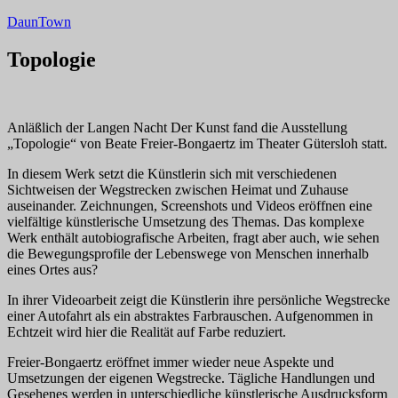
Zum
DaunTown
Inhalt
springen
Topologie
Anläßlich der Langen Nacht Der Kunst fand die Ausstellung
„Topologie“ von Beate Freier-Bongaertz im Theater Gütersloh statt.
In diesem Werk setzt die Künstlerin sich mit verschiedenen
Sichtweisen der Wegstrecken zwischen Heimat und Zuhause
auseinander. Zeichnungen, Screenshots und Videos eröffnen eine
vielfältige künstlerische Umsetzung des Themas. Das komplexe
Werk enthält autobiografische Arbeiten, fragt aber auch, wie sehen
die Bewegungsprofile der Lebenswege von Menschen innerhalb
eines Ortes aus?
In ihrer Videoarbeit zeigt die Künstlerin ihre persönliche Wegstrecke
einer Autofahrt als ein abstraktes Farbrauschen. Aufgenommen in
Echtzeit wird hier die Realität auf Farbe reduziert.
Freier-Bongaertz eröffnet immer wieder neue Aspekte und
Umsetzungen der eigenen Wegstrecke. Tägliche Handlungen und
Gesehenes werden in unterschiedliche künstlerische Ausdrucksform