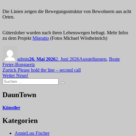
Die Linien zeigen die Bewegungsstruktur von Bewohnern aus acht
Orten.
Gütersloher wurden nach ihren Lebenswegen befragt. Mehr Infos
zu dem Projekt
Migratio
(Fotos Michael Wöstheinrich)
Autor
Veröffentlicht
Kategorien
am
admin
26. Mai 2026
2. Juni 2026
Ausstellungen
,
Beate
Freier-Bongaertz
Beitragsnavigation
Vorheriger
Zurück
Please hold the line – second call
Nächster
Beitrag:
Weiter
Neun!
Suchen
Beitrag:
Suchen
nach:
DaunTown
Künstler
Kategorien
AnnieLuu Fischer