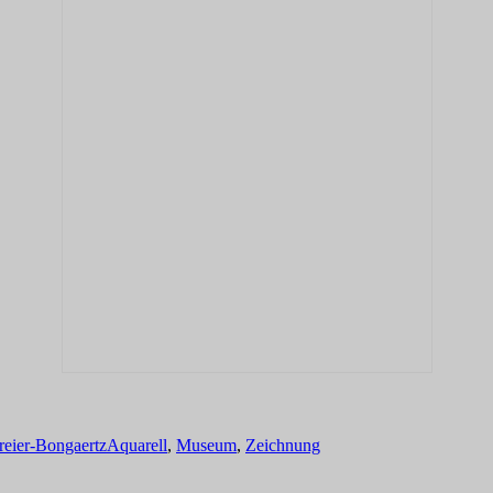
Schlagwörter
reier-Bongaertz
Aquarell
,
Museum
,
Zeichnung