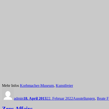
Mehr Infos
Korbmacher-Museum
,
Kunstfreier
Autor
Veröffentlicht
Kategorien
am
admin
18. April 2013
22. Februar 2022
Ausstellungen
,
Beate F
Zeus Affairs