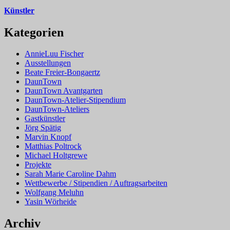
Künstler
Kategorien
AnnieLuu Fischer
Ausstellungen
Beate Freier-Bongaertz
DaunTown
DaunTown Avantgarten
DaunTown-Atelier-Stipendium
DaunTown-Ateliers
Gastkünstler
Jörg Spätig
Marvin Knopf
Matthias Poltrock
Michael Holtgrewe
Projekte
Sarah Marie Caroline Dahm
Wettbewerbe / Stipendien / Auftragsarbeiten
Wolfgang Meluhn
Yasin Wörheide
Archiv