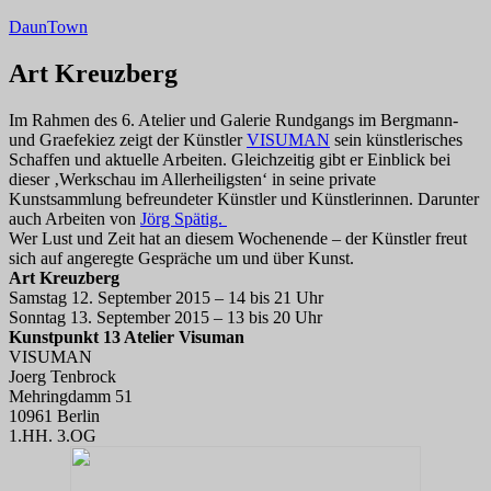
Zum
DaunTown
Inhalt
springen
Art Kreuzberg
Im Rahmen des 6. Atelier und Galerie Rundgangs im Bergmann-
und Graefekiez zeigt der Künstler
VISUMAN
sein künstlerisches
Schaffen und aktuelle Arbeiten. Gleichzeitig gibt er Einblick bei
dieser ‚Werkschau im Allerheiligsten‘ in seine private
Kunstsammlung befreundeter Künstler und Künstlerinnen. Darunter
auch Arbeiten von
Jörg Spätig.
Wer Lust und Zeit hat an diesem Wochenende – der Künstler freut
sich auf angeregte Gespräche um und über Kunst.
Art Kreuzberg
Samstag 12. September 2015 – 14 bis 21 Uhr
Sonntag 13. September 2015 – 13 bis 20 Uhr
Kunstpunkt 13 Atelier Visuman
VISUMAN
Joerg Tenbrock
Mehringdamm 51
10961 Berlin
1.HH. 3.OG