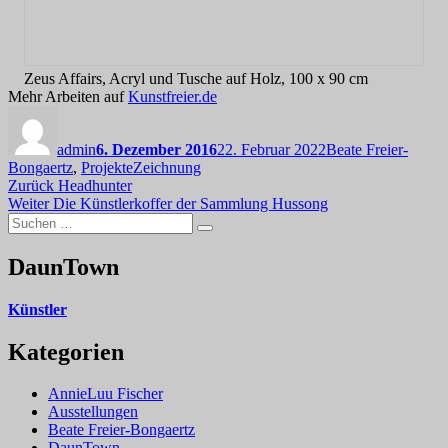
Zeus Affairs, Acryl und Tusche auf Holz, 100 x 90 cm
Mehr Arbeiten auf
Kunstfreier.de
Autor
Veröffentlicht
Kategorien
am
admin
6. Dezember 2016
22. Februar 2022
Beate Freier-
Schlagwörter
Bongaertz
,
Projekte
Zeichnung
Beitragsnavigation
Vorheriger
Zurück
Headhunter
Nächster
Beitrag:
Weiter
Die Künstlerkoffer der Sammlung Hussong
Suchen
Beitrag:
Suchen
nach:
DaunTown
Künstler
Kategorien
AnnieLuu Fischer
Ausstellungen
Beate Freier-Bongaertz
DaunTown