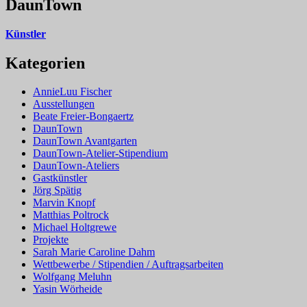
DaunTown
Künstler
Kategorien
AnnieLuu Fischer
Ausstellungen
Beate Freier-Bongaertz
DaunTown
DaunTown Avantgarten
DaunTown-Atelier-Stipendium
DaunTown-Ateliers
Gastkünstler
Jörg Spätig
Marvin Knopf
Matthias Poltrock
Michael Holtgrewe
Projekte
Sarah Marie Caroline Dahm
Wettbewerbe / Stipendien / Auftragsarbeiten
Wolfgang Meluhn
Yasin Wörheide