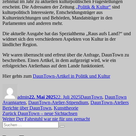
zehnmal im Jahr zu aktuellen kulturpolitischen Fragestellungen
erscheint. Die Adressaten der Zeitung
„Politik & Kultur“
sind
kulturpolitisch Interessierte, Entscheidungsträger aus
Kultureinrichtungen und Behörden, Mandatsträger in den
Parlamenten und anderen mehr.
Die aktuelle Ausgabe hat das Spezialthema „Raus aufs Land?“ und
widmet sich den verschiedenen Aspekten von Kultur in der
ländlicher Region.
Wir waren überrascht und erfreut über die Anfrage, DaunTown zu
beschreiben. Einen Artikel, in dem aufgezeigt wird, wie ein
erfolgreiches Atelierhaus auf dem Lande funktioniert.
Hier gehts zum
DaunTown-Artikel in Politik und Kultur
Autor
Veröffentlicht
Kategorien
am
admin
22. Mai 2025
22. Juli 2025
DaunTown
,
DaunTown
Sch
Avantgarten
,
DaunTown-Atelier-Stipendium
,
DaunTown-Ateliers
Berichte über DaunTown
,
Kunsttheorie
Beitragsnavigation
Vorheriger
Zurück
DaunTown – neue Sichtachsen
Nächster
Beitrag:
Weiter
Der Fahrstuhl war nie für uns gemacht
Suchen
Beitrag:
Suchen
nach: