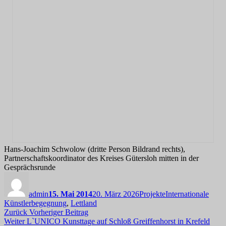
Hans-Joachim Schwolow (dritte Person Bildrand rechts),
Partnerschaftskoordinator des Kreises Gütersloh mitten in der
Gesprächsrunde
Autor
Veröffentlicht
Kategorien
Schlagwörter
am
admin
15. Mai 2014
20. März 2026
Projekte
Internationale
Künstlerbegegnung
,
Lettland
Beitragsnavigation
Vorheriger
Zurück
Vorheriger Beitrag
Nächster
Beitrag:
Weiter
L`UNICO Kunsttage auf Schloß Greiffenhorst in Krefeld