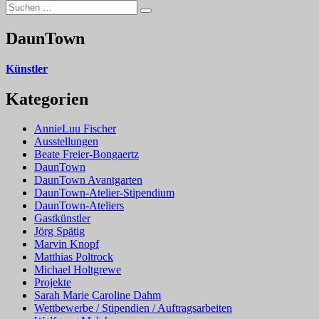
Suchen
Beitrag:
Suchen
nach:
DaunTown
Künstler
Kategorien
AnnieLuu Fischer
Ausstellungen
Beate Freier-Bongaertz
DaunTown
DaunTown Avantgarten
DaunTown-Atelier-Stipendium
DaunTown-Ateliers
Gastkünstler
Jörg Spätig
Marvin Knopf
Matthias Poltrock
Michael Holtgrewe
Projekte
Sarah Marie Caroline Dahm
Wettbewerbe / Stipendien / Auftragsarbeiten