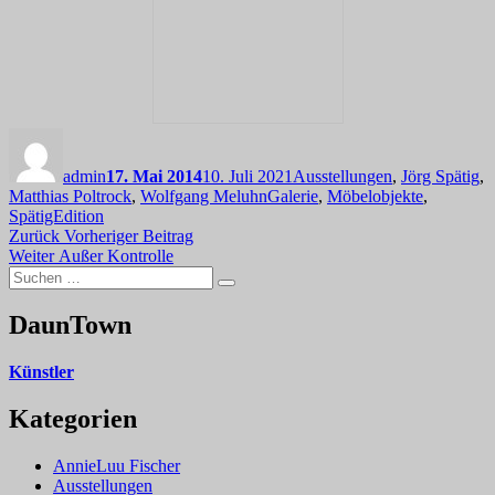
Autor
Veröffentlicht
Kategorien
am
admin
17. Mai 2014
10. Juli 2021
Ausstellungen
,
Jörg Spätig
,
Schlagwörter
Matthias Poltrock
,
Wolfgang Meluhn
Galerie
,
Möbelobjekte
,
SpätigEdition
Beitragsnavigation
Vorheriger
Zurück
Vorheriger Beitrag
Nächster
Beitrag:
Weiter
Außer Kontrolle
Suchen
Beitrag:
Suchen
nach:
DaunTown
Künstler
Kategorien
AnnieLuu Fischer
Ausstellungen