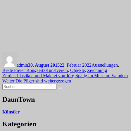
Autor
Veröffentlicht
Kategorien
am
admin
30. August 2015
22. Februar 2022
Ausstellungen
,
Schlagwörter
Beate Freier-Bongaertz
Kunstverein
,
Objekte
,
Zeichnung
Beitragsnavigation
Vorheriger
Zurück
Plastiken und Malerei von Jörg Spätig im Museum Valmiera
Nächster
Beitrag:
Weiter
Die Pilger sind weitergezogen
Suchen
Beitrag:
Suchen
nach:
DaunTown
Künstler
Kategorien