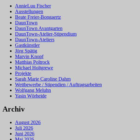
AnnieLuu Fischer
Ausstellungen
Beate Freier-Bongaertz
DaunTown
DaunTown Avantgarten
DaunTown-Atelier-Stipendium
DaunTown-Ateliers
Gastkünstler
Jörg Spätig
Marvin Knopf
Matthias Poltrock
Michael Holtgrewe
Projekte
Sarah Marie Caroline Dahm
Wettbewerbe / Stipendien / Auftragsarbeiten
Wolfgang Meluhn
Yasin Wörheide
Archiv
August 2026
Juli 2026
Juni 2026
Mai 2026