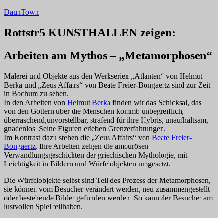
Zum
DaunTown
Inhalt
springen
Rottstr5 KUNSTHALLEN zeigen:
Arbeiten am Mythos – „Metamorphosen“
Malerei und Objekte aus den Werkserien „Atlanten“ von Helmut
Berka und „Zeus Affairs“ von Beate Freier-Bongaertz sind zur Zeit
in Bochum zu sehen.
In den Arbeiten von
Helmut Berka
finden wir das Schicksal, das
von den Göttern über die Menschen kommt: unbegreiflich,
überraschend,unvorstellbar, strafend für ihre Hybris, unaufhaltsam,
gnadenlos. Seine Figuren erleben Grenzerfahrungen.
Im Kontrast dazu stehen die „Zeus Affairs“ von
Beate Freier-
Bongaertz
. Ihre Arbeiten zeigen die amourösen
Verwandlungsgeschichten der griechischen Mythologie, mit
Leichtigkeit in Bildern und Würfelobjekten umgesetzt.
Die Würfelobjekte selbst sind Teil des Prozess der Metamorphosen,
sie können vom Besucher verändert werden, neu zusammengestellt
oder bestehende Bilder gefunden werden. So kann der Besucher am
lustvollen Spiel teilhaben.