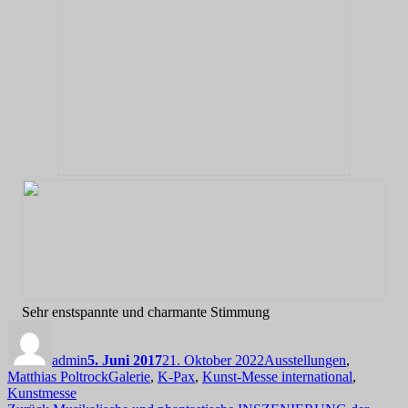
Sehr enstspannte und charmante Stimmung
Autor
Veröffentlicht
Kategorien
am
admin
5. Juni 2017
21. Oktober 2022
Ausstellungen
,
Schlagwörter
Matthias Poltrock
Galerie
,
K-Pax
,
Kunst-Messe international
,
Kunstmesse