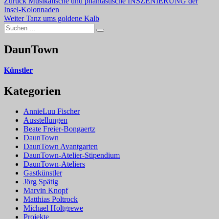
Beitragsnavigation
Vorheriger
Zurück
Musikalische und phantastische INSZENIERUNG der
Beitrag:
Insel-Kolonnaden
Nächster
Weiter
Tanz ums goldene Kalb
Suchen
Beitrag:
Suchen
nach:
DaunTown
Künstler
Kategorien
AnnieLuu Fischer
Ausstellungen
Beate Freier-Bongaertz
DaunTown
DaunTown Avantgarten
DaunTown-Atelier-Stipendium
DaunTown-Ateliers
Gastkünstler
Jörg Spätig
Marvin Knopf
Matthias Poltrock
Michael Holtgrewe
Projekte