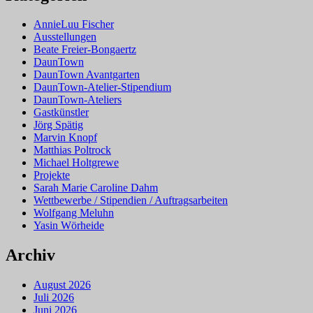
AnnieLuu Fischer
Ausstellungen
Beate Freier-Bongaertz
DaunTown
DaunTown Avantgarten
DaunTown-Atelier-Stipendium
DaunTown-Ateliers
Gastkünstler
Jörg Spätig
Marvin Knopf
Matthias Poltrock
Michael Holtgrewe
Projekte
Sarah Marie Caroline Dahm
Wettbewerbe / Stipendien / Auftragsarbeiten
Wolfgang Meluhn
Yasin Wörheide
Archiv
August 2026
Juli 2026
Juni 2026