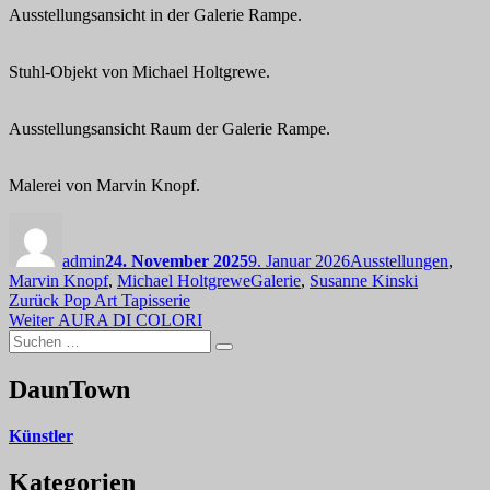
Ausstellungsansicht in der Galerie Rampe.
Stuhl-Objekt von Michael Holtgrewe.
Ausstellungsansicht Raum der Galerie Rampe.
Malerei von Marvin Knopf.
Autor
Veröffentlicht
Kategorien
am
admin
24. November 2025
9. Januar 2026
Ausstellungen
,
Schlagwörter
Marvin Knopf
,
Michael Holtgrewe
Galerie
,
Susanne Kinski
Beitragsnavigation
Vorheriger
Zurück
Pop Art Tapisserie
Nächster
Beitrag:
Weiter
AURA DI COLORI
Suchen
Beitrag:
Suchen
nach:
DaunTown
Künstler
Kategorien