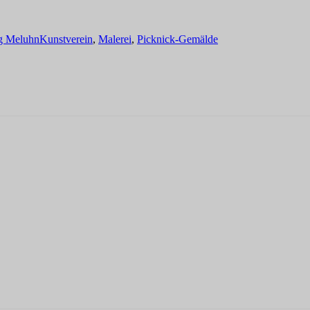
Schlagwörter
g Meluhn
Kunstverein
,
Malerei
,
Picknick-Gemälde