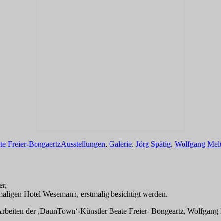
Schlagwörter
te Freier-Bongaertz
Ausstellungen
,
Galerie
,
Jörg Spätig
,
Wolfgang Mel
er,
maligen Hotel Wesemann, erstmalig besichtigt werden.
beiten der ‚DaunTown‘-Künstler Beate Freier- Bongeartz, Wolfgang 