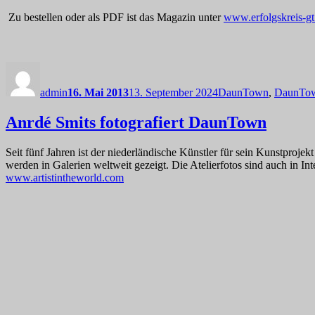
Zu bestellen oder als PDF ist das Magazin unter
www.erfolgskreis-gt
Autor
Veröffentlicht
Kategorien
am
admin
16. Mai 2013
13. September 2024
DaunTown
,
DaunTow
Anrdé Smits fotografiert DaunTown
Seit fünf Jahren ist der niederländische Künstler für sein Kunstproj
werden in Galerien weltweit gezeigt. Die Atelierfotos sind auch in Int
www.artistintheworld.com