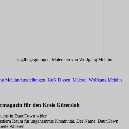
Jagdbegegnungen, Malereien von Wolfgang Meluhn
Schlagwörter
ng Meluhn
Ausstellungen
,
KuK Dissen
,
Malerei
,
Wolfgang Meluhn
rmagazin für den Kreis Gütersloh
Besuchs in DaunTown wider.
 Künstlern Raum für ungehemmte Kreativität. Der Name: DaunTown.
eite 90 lesen.