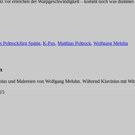
z vor erreichen der Warpgeschwindigkeit – kommt noch was dummes 
Schlagwörter
s Poltrock
Jörg Spätig
,
K-Pax
,
Matthias Poltrock
,
Wolfgang Meluhn
n
nius und Malereien von Wolfgang Meluhn. Während Klavinius mit Witz
015