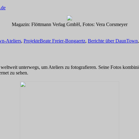
.de
Magazin: Flöttmann Verlag GmbH, Fotos: Vera Corsmeyer
Schlagwörter
n-Ateliers
,
Projekte
Beate Freier-Bongaertz
,
Berichte über DaunTown
ekt weltweit unterwegs, um Ateliers zu fotografieren. Seine Fotos komb
ernet zu sehen.