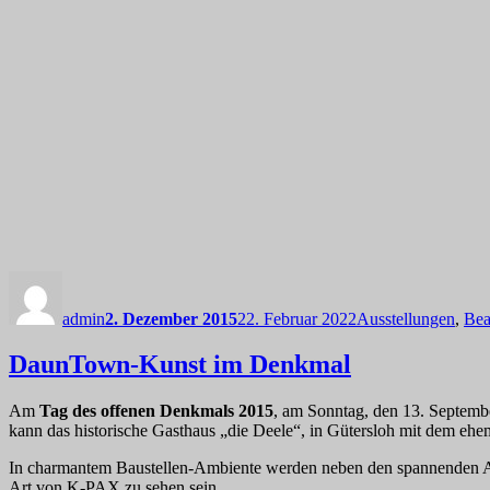
Autor
Veröffentlicht
Kategorien
am
admin
2. Dezember 2015
22. Februar 2022
Ausstellungen
,
Bea
DaunTown-Kunst im Denkmal
Am
Tag des offenen Denkmals 2015
, am Sonntag, den 13. Septemb
kann das historische Gasthaus „die Deele“, in Gütersloh mit dem ehe
In charmantem Baustellen-Ambiente werden neben den spannenden Ar
Art von K-PAX zu sehen sein.