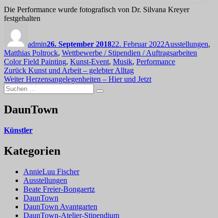
Die Performance wurde fotografisch von Dr. Silvana Kreyer
festgehalten
Autor
Veröffentlicht
Kategorien
am
admin
26. September 2018
22. Februar 2022
Ausstellungen
,
Schlag
Matthias Poltrock
,
Wettbewerbe / Stipendien / Auftragsarbeiten
Color Field Painting
,
Kunst-Event
,
Musik
,
Performance
Beitragsnavigation
Vorheriger
Zurück
Kunst und Arbeit – gelebter Alltag
Nächster
Beitrag:
Weiter
Herzensangelegenheiten – Hier und Jetzt
Suchen
Beitrag:
Suchen
nach:
DaunTown
Künstler
Kategorien
AnnieLuu Fischer
Ausstellungen
Beate Freier-Bongaertz
DaunTown
DaunTown Avantgarten
DaunTown-Atelier-Stipendium