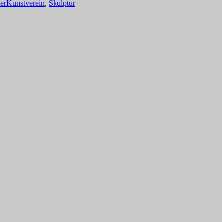
er
Kunstverein
,
Skulptur