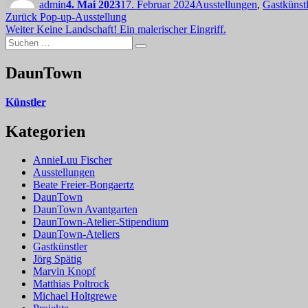
admin
4. Mai 2023
17. Februar 2024
Ausstellungen
,
Gastkünstl
Beitragsnavigation
Vorheriger
Zurück
Pop-up-Ausstellung
Nächster
Beitrag:
Weiter
Keine Landschaft! Ein malerischer Eingriff.
Suchen
Beitrag:
Suchen
nach:
DaunTown
Künstler
Kategorien
AnnieLuu Fischer
Ausstellungen
Beate Freier-Bongaertz
DaunTown
DaunTown Avantgarten
DaunTown-Atelier-Stipendium
DaunTown-Ateliers
Gastkünstler
Jörg Spätig
Marvin Knopf
Matthias Poltrock
Michael Holtgrewe