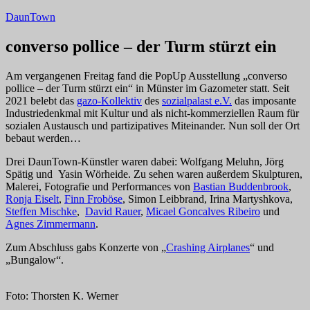
Zum
DaunTown
Inhalt
springen
converso pollice – der Turm stürzt ein
Am vergangenen Freitag fand die PopUp Ausstellung „converso
pollice – der Turm stürzt ein“ in Münster im Gazometer statt. Seit
2021 belebt das
gazo-Kollektiv
des
sozialpalast e.V.
das imposante
Industriedenkmal mit Kultur und als nicht-kommerziellen Raum für
sozialen Austausch und partizipatives Miteinander. Nun soll der Ort
bebaut werden…
Drei DaunTown-Künstler waren dabei: Wolfgang Meluhn, Jörg
Spätig und Yasin Wörheide. Zu sehen waren außerdem Skulpturen,
Malerei, Fotografie und Performances von
Bastian Buddenbrook
,
Ronja Eiselt
,
Finn Froböse
, Simon Leibbrand, Irina Martyshkova,
Steffen Mischke
,
David Rauer
,
Micael Goncalves Ribeiro
und
Agnes Zimmermann
.
Zum Abschluss gabs Konzerte von „
Crashing Airplanes
“ und
„Bungalow“.
Foto: Thorsten K. Werner