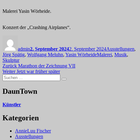
Malerei Yasin Wörheide.
Konzert der „Crashing Airplanes“.
Autor
Veröffentlicht
Kategorien
am
admin
2. September 2024
2. September 2024
Ausstellungen
,
Schlagwörter
Jörg Spätig
,
Wolfgang Meluhn
,
Yasin Wörheide
Malerei
,
Musik
,
Skulptur
Beitragsnavigation
Vorheriger
Zurück
Marathon der Zeichnung VII
Nächster
Beitrag:
Weiter
Jetzt war früher später
Suchen
Beitrag:
Suchen
nach:
DaunTown
Künstler
Kategorien
AnnieLuu Fischer
Ausstellungen