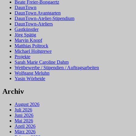
Beate Freier-Bongaertz
DaunTown
DaunTown Avantgarten
DaunTown-Atelier-Stipendium
DaunTown-Ateliers
Gastkünstler
Jörg Spätig
Marvin Knopf
Matthias Poltrock
Michael Holtgrewe
Projekte
Sarah Marie Caroline Dahm
Wettbewerbe / Stipendien / Auftragsarbeiten
Wolfgang Meluhn
Yasin Wörheide
Archiv
August 2026
Juli 2026
Juni 2026
Mai 2026
April 2026
März 2026