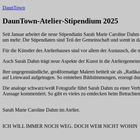
Zum
DaunTown
Inhalt
springen
DaunTown-Atelier-Stipendium 2025
Seit Januar arbeitet die neue Stipendiatin Sarah Marie Caroline Dah
um mehr: Die Stipendiaten sind Teil der Gemeinschaft und somit in 
Für die Künstler des Atelierhauses sind vor allem der Austausch, di
Auch Sarah Dahm trägt neue Aspekte der Kunst in die Ateliergemeinsc
Ihre ungegenständliche, großformatige Malerei betitelt sie als „Radi
auf Leinwand aufgetragen. So entstehen Bildstimmungen, erzeugt dur
Die analoge schwarz/weiß Fotografie führt Sarah Dahm zu einer Verbi
Aussage kommentiert. So gibt es vieles zu entdecken beim Betrachten 
Sarah Marie Caroline Dahm im Atelier.
ICH WILL IMMER NOCH WEG. DOCH WEIß NICHT WOHIN