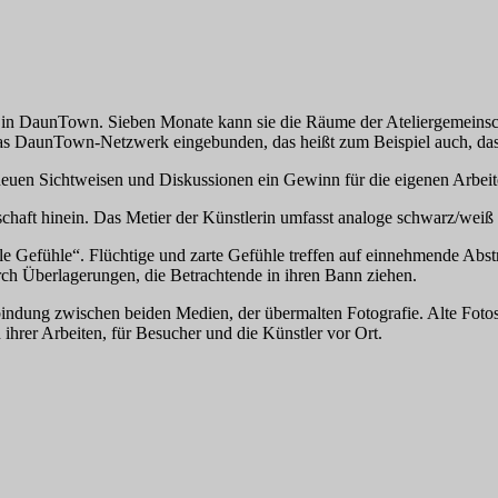
m in DaunTown. Sieben Monate kann sie die Räume der Ateliergemeinsch
das DaunTown-Netzwerk eingebunden, das heißt zum Beispiel auch, das
e neuen Sichtweisen und Diskussionen ein Gewinn für die eigenen Arbeit
haft hinein. Das Metier der Künstlerin umfasst analoge schwarz/weiß 
kale Gefühle“. Flüchtige und zarte Gefühle treffen auf einnehmende Ab
ch Überlagerungen, die Betrachtende in ihren Bann ziehen.
ndung zwischen beiden Medien, der übermalten Fotografie. Alte Fotos w
ihrer Arbeiten, für Besucher und die Künstler vor Ort.