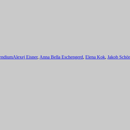
Schlagwörter
pendium
Alexej Eisner
,
Anna Bella Eschengerd
,
Elena Kok
,
Jakob Schö