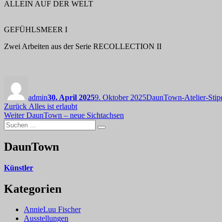
ALLEIN AUF DER WELT
GEFÜHLSMEER I
Zwei Arbeiten aus der Serie RECOLLECTION II
Autor
Veröffentlicht
Kategorien
am
admin
30. April 2025
9. Oktober 2025
DaunTown-Atelier-Sti
Beitragsnavigation
Vorheriger
Zurück
Alles ist erlaubt
Nächster
Beitrag:
Weiter
DaunTown – neue Sichtachsen
Suchen
Beitrag:
Suchen
nach:
DaunTown
Künstler
Kategorien
AnnieLuu Fischer
Ausstellungen