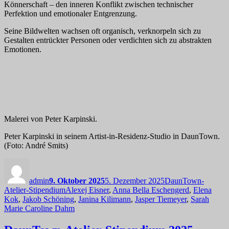
Könnerschaft – den inneren Konflikt zwischen technischer
Perfektion und emotionaler Entgrenzung.
Seine Bildwelten wachsen oft organisch, verknorpeln sich zu
Gestalten entrückter Personen oder verdichten sich zu abstrakten
Emotionen.
Malerei von Peter Karpinski.
Peter Karpinski in seinem Artist-in-Residenz-Studio in DaunTown.
(Foto: André Smits)
Autor
Veröffentlicht
Kategorien
am
admin
9. Oktober 2025
5. Dezember 2025
DaunTown-
Schlagwörter
Atelier-Stipendium
Alexej Eisner
,
Anna Bella Eschengerd
,
Elena
Kok
,
Jakob Schöning
,
Janina Kilimann
,
Jasper Tiemeyer
,
Sarah
Marie Caroline Dahm