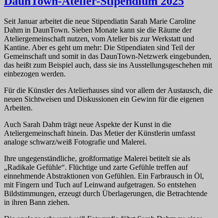
DaunTown-Atelier-Stipendium 2025
Seit Januar arbeitet die neue Stipendiatin Sarah Marie Caroline
Dahm in DaunTown. Sieben Monate kann sie die Räume der
Ateliergemeinschaft nutzen, vom Atelier bis zur Werkstatt und
Kantine. Aber es geht um mehr: Die Stipendiaten sind Teil der
Gemeinschaft und somit in das DaunTown-Netzwerk eingebunden,
das heißt zum Beispiel auch, dass sie ins Ausstellungsgeschehen mit
einbezogen werden.
Für die Künstler des Atelierhauses sind vor allem der Austausch, die
neuen Sichtweisen und Diskussionen ein Gewinn für die eigenen
Arbeiten.
Auch Sarah Dahm trägt neue Aspekte der Kunst in die
Ateliergemeinschaft hinein. Das Metier der Künstlerin umfasst
analoge schwarz/weiß Fotografie und Malerei.
Ihre ungegenständliche, großformatige Malerei betitelt sie als
„Radikale Gefühle“. Flüchtige und zarte Gefühle treffen auf
einnehmende Abstraktionen von Gefühlen. Ein Farbrausch in Öl,
mit Fingern und Tuch auf Leinwand aufgetragen. So entstehen
Bildstimmungen, erzeugt durch Überlagerungen, die Betrachtende
in ihren Bann ziehen.