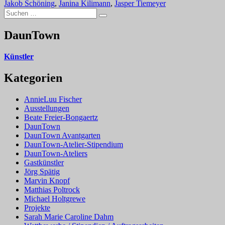
Jakob Schöning
,
Janina Kilimann
,
Jasper Tiemeyer
Suchen
Suchen
nach:
DaunTown
Künstler
Kategorien
AnnieLuu Fischer
Ausstellungen
Beate Freier-Bongaertz
DaunTown
DaunTown Avantgarten
DaunTown-Atelier-Stipendium
DaunTown-Ateliers
Gastkünstler
Jörg Spätig
Marvin Knopf
Matthias Poltrock
Michael Holtgrewe
Projekte
Sarah Marie Caroline Dahm