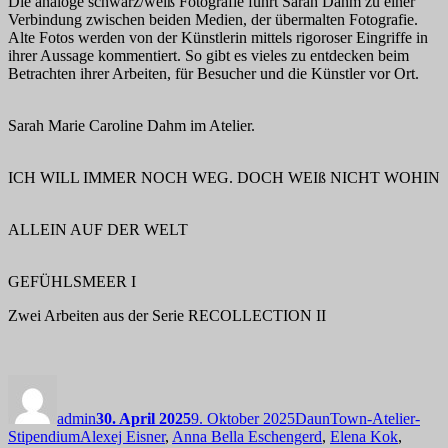
Die analoge schwarz/weiß Fotografie führt Sarah Dahm zu einer
Verbindung zwischen beiden Medien, der übermalten Fotografie.
Alte Fotos werden von der Künstlerin mittels rigoroser Eingriffe in
ihrer Aussage kommentiert. So gibt es vieles zu entdecken beim
Betrachten ihrer Arbeiten, für Besucher und die Künstler vor Ort.
Sarah Marie Caroline Dahm im Atelier.
ICH WILL IMMER NOCH WEG. DOCH WEIß NICHT WOHIN
ALLEIN AUF DER WELT
GEFÜHLSMEER I
Zwei Arbeiten aus der Serie RECOLLECTION II
Autor
Veröffentlicht
Kategorien
am
admin
30. April 2025
9. Oktober 2025
DaunTown-Atelier-
Schlagwörter
Stipendium
Alexej Eisner
,
Anna Bella Eschengerd
,
Elena Kok
,