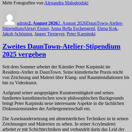
Mehr Fotografien von
Alexandra Malodrodski
Autor
Veröffentlicht
Kategorien
am
admin
2. August 2026
2. August 2026
DaunTown-Atelier-
Schlagwörter
Stipendium
Alexej Eisner
,
Anna Bella Eschengerd
,
Elena Kok
,
Jakob Schöning
,
Jasper Tiemeyer
,
Peter Karpinski
Zweites DaunTown-Atelier-Stipendium
2025 vergeben
Seit dem Sommer arbeitet der Künstler Peter Karpinski im
Residenz-Atelier in DaunTown. Seine künstlerische Praxis reicht
von Zeichnung und Malerei über Klang- und Rauminstallationen bis
hin zu Videokunst.
Aufgrund seiner ausgeprägten Kuratorentätigkeit und seines
fundierten kunsthistorischen sowie philosophischen Backgrounds
bringt Peter Karpinski neue interessante Aspekte in die fachlichen
Diskussionsrunden der Ateliergemeinschaft ein.
Die Auseinandersetzung mit altmeisterlichen Techniken ist in seinen
Zeichnungen und Malereien zu sehen. In seiner Acrylmalerei
arbeitet er mit Schichttechniken und verhandelt darin das Leid der