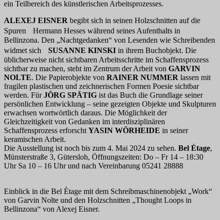
ein Teilbereich des künstlerischen Arbeitsprozesses.
ALEXEJ EISNER
begibt sich in seinen Holzschnitten auf die
Spuren Hermann Hesses während seines Aufenthalts in
Bellinzona. Den „Nachtgedanken“ von Lesenden wie Schreibenden
widmet sich
SUSANNE KINSKI
in ihrem Buchobjekt. Die
üblicherweise nicht sichtbaren Arbeitsschritte im Schaffensprozess
sichtbar zu machen, steht im Zentrum der Arbeit von
GARVIN
NOLTE
. Die Papierobjekte von
RAINER NUMMER
lassen mit
fragilen plastischen und zeichnerischen Formen Poesie sichtbar
werden. Für
JÖRG SPÄTIG
ist das Buch die Grundlage seiner
persönlichen Entwicklung – seine gezeigten Objekte und Skulpturen
erwachsen wortwörtlich daraus. Die Möglichkeit der
Gleichzeitigkeit von Gedanken im interdisziplinären
Schaffensprozess erforscht
YASIN WÖRHEIDE
in seiner
keramischen Arbeit.
Die Ausstellung ist noch bis zum 4. Mai 2024 zu sehen.
Bel Étage
,
Münsterstraße 3, Gütersloh, Öffnungszeiten: Do – Fr 14 – 18:30
Uhr Sa 10 – 16 Uhr und nach Vereinbarung 05241 28888
Einblick in die Bel Ètage mit dem Schreibmaschinenobjekt „Work“
von Garvin Nolte und den Holzschnitten „Thought Loops in
Bellinzona“ von Alexej Eisner.