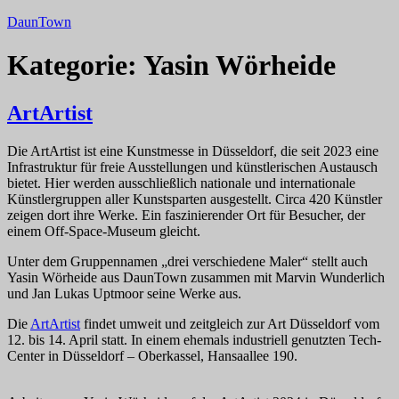
Zum
DaunTown
Inhalt
springen
Kategorie:
Yasin Wörheide
ArtArtist
Die ArtArtist ist eine Kunstmesse in Düsseldorf, die seit 2023 eine
Infrastruktur für freie Ausstellungen und künstlerischen Austausch
bietet. Hier werden ausschließlich nationale und internationale
Künstlergruppen aller Kunstsparten ausgestellt. Circa 420 Künstler
zeigen dort ihre Werke. Ein faszinierender Ort für Besucher, der
einem Off-Space-Museum gleicht.
Unter dem Gruppennamen „drei verschiedene Maler“ stellt auch
Yasin Wörheide aus DaunTown zusammen mit Marvin Wunderlich
und Jan Lukas Uptmoor seine Werke aus.
Die
ArtArtist
findet umweit und zeitgleich zur Art Düsseldorf vom
12. bis 14. April statt. In einem ehemals industriell genutzten Tech-
Center in Düsseldorf – Oberkassel, Hansaallee 190.