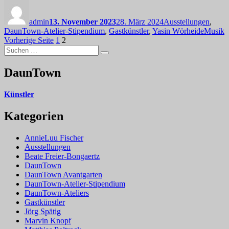
Autor
Veröffentlicht
Kategorien
am
admin
13. November 2023
28. März 2024
Ausstellungen
,
Schlagw
DaunTown-Atelier-Stipendium
,
Gastkünstler
,
Yasin Wörheide
Musik
Seitennummerierung
Seite
Seite
Vorherige Seite
1
2
Suchen
der
Suchen
nach:
Beiträge
DaunTown
Künstler
Kategorien
AnnieLuu Fischer
Ausstellungen
Beate Freier-Bongaertz
DaunTown
DaunTown Avantgarten
DaunTown-Atelier-Stipendium
DaunTown-Ateliers
Gastkünstler
Jörg Spätig
Marvin Knopf