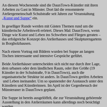
An diesem Wochenende sind die DaunTown-Künstler mit ihren
Arbeiten zu Gast in Münster. Dort läd die renommierte
Ateliergemeinschaft Schulstraße seit Jahren zur Veranstaltung
„Kunst und Suppe“
ein.
In geselliger Runde werden mit Gästen Themen rund um die
künstlerische Arbeitswelt erörtert. Dieses Mal: DaunTown, wenn
Dinge wie Kunst und Leben ins Schweben und Fliegen geraten –
das erfolgreiche Konzept des Atelierhauses und Skulpturengartens
in Borgholzhausen.
Nach einem Vortrag mit Bildern wurden bei Suppe an langen
Tischen interessante und intensive Gespräche geführt.
Beide Atelierhäuser unterscheiden sich nicht nur durch ihre Lage,
dem urbanen oder dem ländlichen Raum, oder ihre Größe (19
Künstler in der Schulstraße, 9 in DaunTown), auch die
organisatorische Struktur ist anders. In DaunTown greifen Arbeiten
und Leben ineinander. Um so spannender der Austausch unter den
Künstlern und Künstlerinnen. Im April ist der Gegenbesuch der
Münsteraner in DaunTown geplant.
Die Suppe ist bereits ausgelöffelt, die zur Veranstaltung gehörende
Ausstellung in den Atelierräumen kann allerdings noch besichtigt
werden.