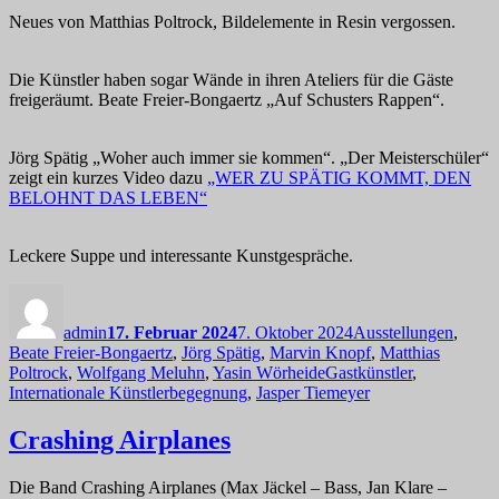
Neues von Matthias Poltrock, Bildelemente in Resin vergossen.
Die Künstler haben sogar Wände in ihren Ateliers für die Gäste
freigeräumt. Beate Freier-Bongaertz „Auf Schusters Rappen“.
Jörg Spätig „Woher auch immer sie kommen“. „Der Meisterschüler“
zeigt ein kurzes Video dazu
„WER ZU SPÄTIG KOMMT, DEN
BELOHNT DAS LEBEN“
Leckere Suppe und interessante Kunstgespräche.
Autor
Veröffentlicht
Kategorien
am
admin
17. Februar 2024
7. Oktober 2024
Ausstellungen
,
Beate Freier-Bongaertz
,
Jörg Spätig
,
Marvin Knopf
,
Matthias
Schlagwörter
Poltrock
,
Wolfgang Meluhn
,
Yasin Wörheide
Gastkünstler
,
Internationale Künstlerbegegnung
,
Jasper Tiemeyer
Crashing Airplanes
Die Band Crashing Airplanes (Max Jäckel – Bass, Jan Klare –