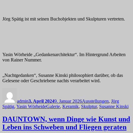
Jörg Spätig ist mit seinen Buchobjekten und Skulpturen vertreten.
Yasin Wörheide „Gedankenarchitektur“. Im Hintergrund Arbeiten
von Rainer Nummer.
„Nachtgedanken“, Susanne Kinski philosophiert darüber, ob das
Gelesene oder Geschriebene nachts verarbeitet wird.
Autor
Veröffentlicht
Kategorien
am
admin
3. April 2024
9. Januar 2026
Ausstellungen
,
Jörg
Schlagwörter
Spätig
,
Yasin Wörheide
Galerie
,
Keramik
,
Skulptur
,
Susanne Kinski
DAUNTOWN, wenn Dinge wie Kunst und
Leben ins Schweben und Fliegen geraten