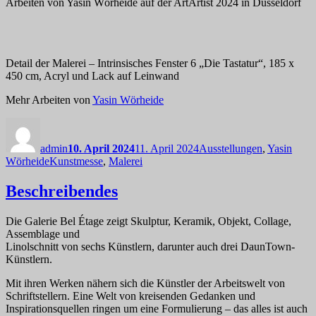
Arbeiten von Yasin Wörheide auf der ArtArtist 2024 in Düsseldorf
Detail der Malerei – Intrinsisches Fenster 6 „Die Tastatur“, 185 x
450 cm, Acryl und Lack auf Leinwand
Mehr Arbeiten von
Yasin Wörheide
Autor
Veröffentlicht
Kategorien
am
admin
10. April 2024
11. April 2024
Ausstellungen
,
Yasin
Schlagwörter
Wörheide
Kunstmesse
,
Malerei
Beschreibendes
Die Galerie Bel Étage zeigt Skulptur, Keramik, Objekt, Collage,
Assemblage und
Linolschnitt von sechs Künstlern, darunter auch drei DaunTown-
Künstlern.
Mit ihren Werken nähern sich die Künstler der Arbeitswelt von
Schriftstellern. Eine Welt von kreisenden Gedanken und
Inspirationsquellen ringen um eine Formulierung – das alles ist auch